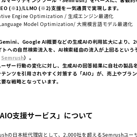
ルマーケティングツール「Semrush」をベースに、客観
GEO (※1)/LLMO (※2)支援を一気通貫で実現します。
tive Engine Optimization / 生成エンジン最適化

 Language Model Optimization/ 大規模言語モデル最適化
やGemini、Google AI概要などの生成AIの利用拡大により、
イトへの自然検索流入を、AI検索経由の流入が上回るという
：
Semrush
）。

ユーザー行動の変化に対し、生成AIの回答結果に自社の製品
ンテンツを引用されやすく対策する「AIO」が、売上やブラ
重要な戦略となっています。
AIO支援サービス」について
ushの日本総代理店として、2,000社を超えるSemrushユー