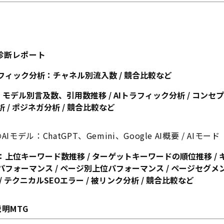
O 診断レポート
フィック分析：チャネル別流入数 / 競合比較など
：モデル別言及数、引用数推移 / AIトラフィック分析 / コン
 / ポジネガ分析 / 競合比較など
モデル：ChatGPT、Gemini、Google AI概要 / AIモード
析：上位キーワード数推移 / ターゲットキーワードの順位推移 /
パフォーマンス / ページ別上位パフォーマンス / ページセグメ
/ テクニカルSEOエラー / 被リンク分析 / 競合比較など
明MTG