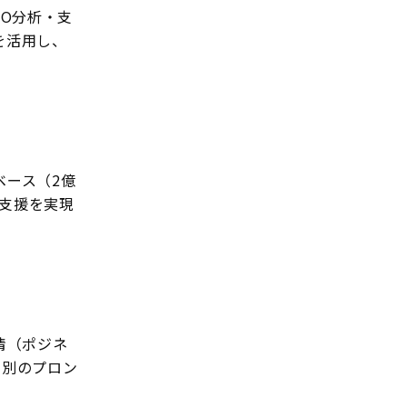
IO分析・支
を活用し、
ベース（2億
O支援を実現
情（ポジネ
月別のプロン