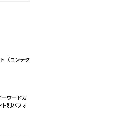
セプト（コンテク
 キーワードカ
ント別パフォ