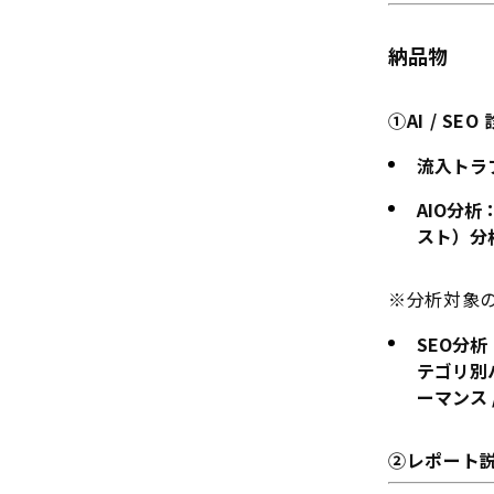
納品物
①AI / SE
流入トラ
AIO分析
スト）分析
※分析対象のAI
SEO分
テゴリ別
ーマンス 
②レポート説