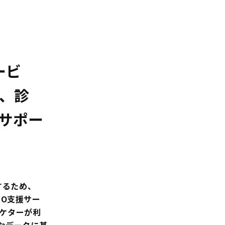
ービ
め、診
サポー
するため、
AIO支援サー
ーケターが利