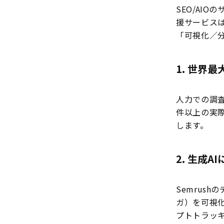
SEO/AI
援サービスは
「可視化／
1. 世界
人力での調査
件以上の実際
します。
2. 生成
Semrus
ガ）を可視
プトトラッ