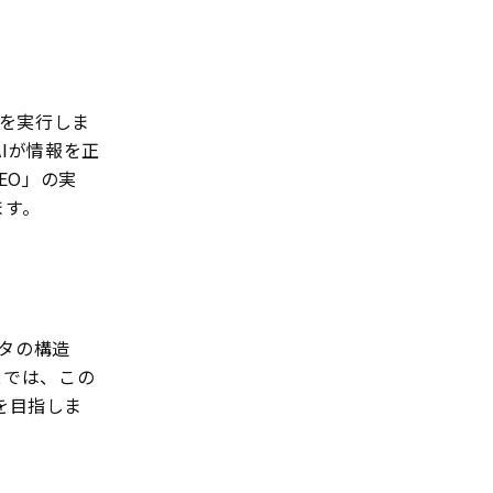
策を実行しま
AIが情報を正
EO」の実
ます。
ータの構造
スでは、この
化を目指しま