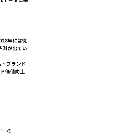
的なデータに基
2028年には従
予測が出てい
名・ブランド
ンド価値向上
ザーの