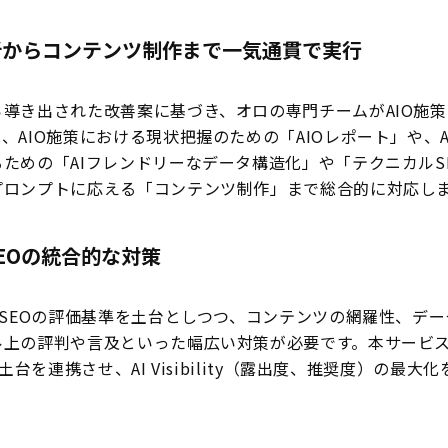
O分析からコンテンツ制作まで一気通貫で実行
ら導き出された改善案に基づき、オロの専門チームがAIO施
、AIO施策における現状把握のための「AIOレポート」や、
ための「AIフレンドリーなデータ構造化」や「テクニカルS
プロンプトに応える「コンテンツ制作」まで総合的に対応し
とSEOの統合的な対策
のSEOの評価基準を土台としつつ、コンテンツの網羅性、デ
ル上の評判や言及といった幅広い対策が必要です。本サービ
の土台を連携させ、AI Visibility（露出度、推奨度）の最大