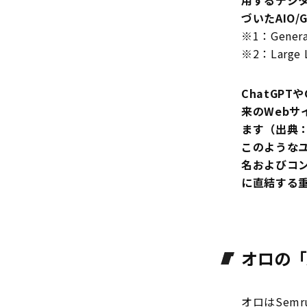
用するデジタ
づいたAIO/
※1：Genera
※2：Large
ChatGPT
来のWebサ
ます（出典
このような
名およびコ
に直結する
オロの「
オロはSemr