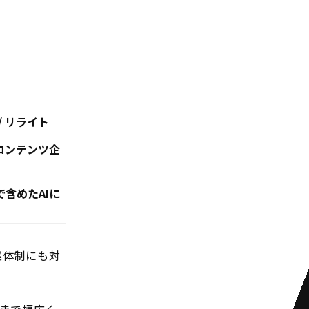
 リライト
コンテンツ企
で含めたAIに
業体制にも対